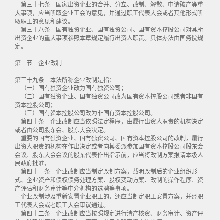
第三十七条 国家出资企业的合并、分立、改制、解散、申请破产等重
大事项，应当听取企业工会的意见，并通过职工代表大会或者其他形式听
取职工的意见和建议。
第三十八条 国有独资企业、国有独资公司、国有资本控股公司对其所
出资企业的重大事项参照本章规定履行出资人职责。具体办法由国务院规
定。
第二节 企业改制
第三十九条 本法所称企业改制是指：
（一）国有独资企业改为国有独资公司；
（二）国有独资企业、国有独资公司改为国有资本控股公司或者非国有
资本控股公司；
（三）国有资本控股公司改为非国有资本控股公司。
第四十条 企业改制应当依照法定程序，由履行出资人职责的机构决定
或者由公司股东会、股东大会决定。
重要的国有独资企业、国有独资公司、国有资本控股公司的改制，履行
出资人职责的机构在作出决定或者向其委派参加国有资本控股公司股东会
会议、股东大会会议的股东代表作出指示前，应当将改制方案报请本级人
民政府批准。
第四十一条 企业改制应当制定改制方案，载明改制后的企业组织形
式、企业资产和债权债务处理方案、股权变动方案、改制的操作程序、资
产评估和财务审计等中介机构的选聘等事项。
企业改制涉及重新安置企业职工的，还应当制定职工安置方案，并经职
工代表大会或者职工大会审议通过。
第四十二条 企业改制应当按照规定进行清产核资、财务审计、资产评