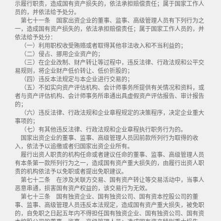
示履行职责，造成国有资产损失的，依法承担赔偿责任；属于国家工作人
员的，并依法给予处分。
第七十一条 国家出资企业的董事、监事、高级管理人员有下列行为之
一，造成国有资产损失的，依法承担赔偿责任；属于国家工作人员的，并
依法给予处分：
（一）利用职权收受贿赂或者取得其他非法收入和不当利益的；
（二）侵占、挪用企业资产的；
（三）在企业改制、财产转让等过程中，违反法律、行政法规和公平交
易规则，将企业财产低价转让、低价折股的；
（四）违反本法规定与本企业进行交易的；
（五）不如实向资产评估机构、会计师事务所提供有关情况和资料，或
者与资产评估机构、会计师事务所串通出具虚假资产评估报告、审计报告
的；
（六）违反法律、行政法规和企业章程规定的决策程序，决定企业重大
事项的；
（七）有其他违反法律、行政法规和企业章程执行职务行为的。
国家出资企业的董事、监事、高级管理人员因前款所列行为取得的收
入，依法予以追缴或者归国家出资企业所有。
履行出资人职责的机构任命或者建议任命的董事、监事、高级管理人员
有本条第一款所列行为之一，造成国有资产重大损失的，由履行出资人职
责的机构依法予以免职或者提出免职建议。
第七十二条 在涉及关联方交易、国有资产转让等交易活动中，当事人
恶意串通，损害国有资产权益的，该交易行为无效。
第七十三条 国有独资企业、国有独资公司、国有资本控股公司的董
事、监事、高级管理人员违反本法规定，造成国有资产重大损失，被免职
的，自免职之日起五年内不得担任国有独资企业、国有独资公司、国有资