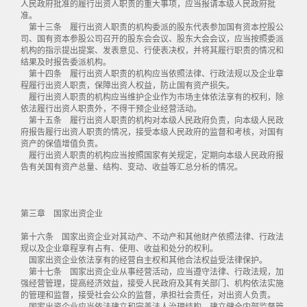
人民政府批准的履行出资人职责的重大事项，应当报请本级人民政府批
准。
第十三条 履行出资人职责的机构委派的股东代表参加国有资本控股公
司、国有资本参股公司召开的股东会会议、股东大会会议，应当按照委派
机构的指示提出提案、发表意见、行使表决权，并将其履行职责的情况和
结果及时报告委派机构。
第十四条 履行出资人职责的机构应当依照法律、行政法规以及企业章
程履行出资人职责，保障出资人权益，防止国有资产损失。
履行出资人职责的机构应当维护企业作为市场主体依法享有的权利，除
依法履行出资人职责外，不得干预企业经营活动。
第十五条 履行出资人职责的机构对本级人民政府负责，向本级人民政
府报告履行出资人职责的情况，接受本级人民政府的监督和考核，对国有
资产的保值增值负责。
履行出资人职责的机构应当按照国家有关规定，定期向本级人民政府报
告有关国有资产总量、结构、变动、收益等汇总分析的情况。
第三章 国家出资企业
第十六条 国家出资企业对其动产、不动产和其他财产依照法律、行政法
规以及企业章程享有占有、使用、收益和处分的权利。
国家出资企业依法享有的经营自主权和其他合法权益受法律保护。
第十七条 国家出资企业从事经营活动，应当遵守法律、行政法规，加
强经营管理，提高经济效益，接受人民政府及其有关部门、机构依法实施
的管理和监督，接受社会公众的监督，承担社会责任，对出资人负责。
国家出资企业应当依法建立和完善法人治理结构，建立健全内部监督管