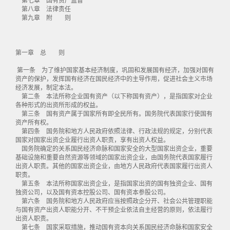
第八章 法律责任
第九章 附 则
第一章 总 则
第一条 为了维护国家基本经济制度，巩固和发展国有经济，加强对国有
资产的保护，发挥国有经济在国民经济中的主导作用，促进社会主义市场
经济发展，制定本法。
第二条 本法所称企业国有资产（以下称国有资产），是指国家对企业
各种形式的出资所形成的权益。
第三条 国有资产属于国家所有即全民所有。国务院代表国家行使国有
资产所有权。
第四条 国务院和地方人民政府依照法律、行政法规的规定，分别代表
国家对国家出资企业履行出资人职责，享有出资人权益。
国务院确定的关系国民经济命脉和国家安全的大型国家出资企业，重要
基础设施和重要自然资源等领域的国家出资企业，由国务院代表国家履行
出资人职责。其他的国家出资企业，由地方人民政府代表国家履行出资人
职责。
第五条 本法所称国家出资企业，是指国家出资的国有独资企业、国有
独资公司，以及国有资本控股公司、国有资本参股公司。
第六条 国务院和地方人民政府应当按照政企分开、社会公共管理职能
与国有资产出资人职能分开、不干预企业依法自主经营的原则，依法履行
出资人职责。
第七条 国家采取措施，推动国有资本向关系国民经济命脉和国家安全