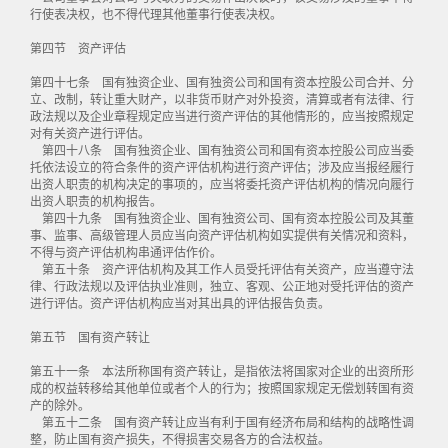
行使表决权，也不得代理其他董事行使表决权。
第四节 资产评估
第四十七条 国有独资企业、国有独资公司和国有资本控股公司合并、分
立、改制，转让重大财产，以非货币财产对外投资，清算或者有法律、行
政法规以及企业章程规定应当进行资产评估的其他情形的，应当按照规定
对有关资产进行评估。
第四十八条 国有独资企业、国有独资公司和国有资本控股公司应当委
托依法设立的符合条件的资产评估机构进行资产评估；涉及应当报经履行
出资人职责的机构决定的事项的，应当将委托资产评估机构的情况向履行
出资人职责的机构报告。
第四十九条 国有独资企业、国有独资公司、国有资本控股公司及其董
事、监事、高级管理人员应当向资产评估机构如实提供有关情况和资料，
不得与资产评估机构串通评估作价。
第五十条 资产评估机构及其工作人员受托评估有关资产，应当遵守法
律、行政法规以及评估执业准则，独立、客观、公正地对受托评估的资产
进行评估。资产评估机构应当对其出具的评估报告负责。
第五节 国有资产转让
第五十一条 本法所称国有资产转让，是指依法将国家对企业的出资所形
成的权益转移给其他单位或者个人的行为；按照国家规定无偿划转国有资
产的除外。
第五十二条 国有资产转让应当有利于国有经济布局和结构的战略性调
整，防止国有资产损失，不得损害交易各方的合法权益。