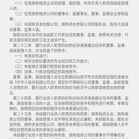
（一）任免国有独资企业的经理、副经理、财务负责人和其他高级管理
人员；
（二）任免国有独资公司的董事长、副董事长、董事、监事会主席和监
事；
（三）向国有资本控股公司、国有资本参股公司的股东会、股东大会提
出董事、监事人选。
国家出资企业中应当由职工代表出任的董事、监事，依照有关法律、行
政法规的规定由职工民主选举产生。
第二十三条 履行出资人职责的机构任命或者建议任命的董事、监事、
高级管理人员，应当具备下列条件：
（一）有良好的品行；
（二）有符合职位要求的专业知识和工作能力；
（三）有能够正常履行职责的身体条件；
（四）法律、行政法规规定的其他条件。
董事、监事、高级管理人员在任职期间出现不符合前款规定情形或者出
现《中华人民共和国公司法》规定的不得担任公司董事、监事、高级管理
人员情形的，履行出资人职责的机构应当依法予以免职或者提出免职建
议。
第二十四条 履行出资人职责的机构对拟任命或者建议任命的董事、监
事、高级管理人员的人选，应当按照规定的条件和程序进行考察。考察合
格的，按照规定的权限和程序任命或者建议任命。
第二十五条 未经履行出资人职责的机构同意，国有独资企业、国有独
资公司的董事、高级管理人员不得在其他企业兼职。未经股东会、股东大
会同意，国有资本控股公司、国有资本参股公司的董事、高级管理人员不
得在经营同类业务的其他企业兼职。
未经履行出资人职责的机构同意，国有独资公司的董事长不得兼任经