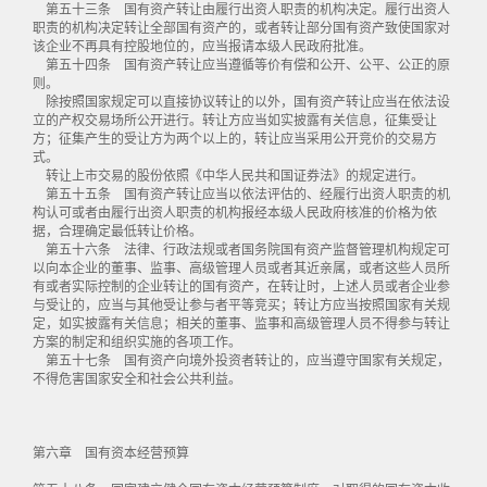
第五十三条 国有资产转让由履行出资人职责的机构决定。履行出资人
职责的机构决定转让全部国有资产的，或者转让部分国有资产致使国家对
该企业不再具有控股地位的，应当报请本级人民政府批准。
第五十四条 国有资产转让应当遵循等价有偿和公开、公平、公正的原
则。
除按照国家规定可以直接协议转让的以外，国有资产转让应当在依法设
立的产权交易场所公开进行。转让方应当如实披露有关信息，征集受让
方；征集产生的受让方为两个以上的，转让应当采用公开竞价的交易方
式。
转让上市交易的股份依照《中华人民共和国证券法》的规定进行。
第五十五条 国有资产转让应当以依法评估的、经履行出资人职责的机
构认可或者由履行出资人职责的机构报经本级人民政府核准的价格为依
据，合理确定最低转让价格。
第五十六条 法律、行政法规或者国务院国有资产监督管理机构规定可
以向本企业的董事、监事、高级管理人员或者其近亲属，或者这些人员所
有或者实际控制的企业转让的国有资产，在转让时，上述人员或者企业参
与受让的，应当与其他受让参与者平等竞买；转让方应当按照国家有关规
定，如实披露有关信息；相关的董事、监事和高级管理人员不得参与转让
方案的制定和组织实施的各项工作。
第五十七条 国有资产向境外投资者转让的，应当遵守国家有关规定，
不得危害国家安全和社会公共利益。
第六章 国有资本经营预算