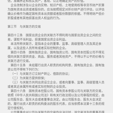
估，准确界定和核实资产，客观、公正地确定资产的价值。
企业改制涉及以企业的实物、知识产权、土地使用权等非货币财产折算
为国有资本出资或者股份的，应当按照规定对折价财产进行评估，以评估
确认价格作为确定国有资本出资额或者股份数额的依据。不得将财产低价
折股或者有其他损害出资人权益的行为。
第三节 与关联方的交易
第四十三条 国家出资企业的关联方不得利用与国家出资企业之间的交
易，谋取不当利益，损害国家出资企业利益。
本法所称关联方，是指本企业的董事、监事、高级管理人员及其近亲
属，以及这些人员所有或者实际控制的企业。
第四十四条 国有独资企业、国有独资公司、国有资本控股公司不得无
偿向关联方提供资金、商品、服务或者其他资产，不得以不公平的价格与
关联方进行交易。
第四十五条 未经履行出资人职责的机构同意，国有独资企业、国有独
资公司不得有下列行为：
（一）与关联方订立财产转让、借款的协议；
（二）为关联方提供担保；
（三）与关联方共同出资设立企业，或者向董事、监事、高级管理人员
或者其近亲属所有或者实际控制的企业投资。
第四十六条 国有资本控股公司、国有资本参股公司与关联方的交易，
依照《中华人民共和国公司法》和有关行政法规以及公司章程的规定，由
公司股东会、股东大会或者董事会决定。由公司股东会、股东大会决定
的，履行出资人职责的机构委派的股东代表，应当依照本法第十三条的规
定行使权利。
公司董事会对公司与关联方的交易作出决议时，该交易涉及的董事不得