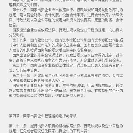
理和风险控制制度。
第十八条 国家出资企业应当依照法律、行政法规和国务院财政部门的
规定，建立健全财务、会计制度，设置会计账簿，进行会计核算，依照法
律、行政法规以及企业章程的规定向出资人提供真实、完整的财务、会计
信息。
国家出资企业应当依照法律、行政法规以及企业章程的规定，向出资人
分配利润。
第十九条 国有独资公司、国有资本控股公司和国有资本参股公司依照
《中华人民共和国公司法》的规定设立监事会。国有独资企业由履行出资
人职责的机构按照国务院的规定委派监事组成监事会。
国家出资企业的监事会依照法律、行政法规以及企业章程的规定，对董
事、高级管理人员执行职务的行为进行监督，对企业财务进行监督检查。
第二十条 国家出资企业依照法律规定，通过职工代表大会或者其他形
式，实行民主管理。
第二十一条 国家出资企业对其所出资企业依法享有资产收益、参与重
大决策和选择管理者等出资人权利。
国家出资企业对其所出资企业，应当依照法律、行政法规的规定，通过
制定或者参与制定所出资企业的章程，建立权责明确、有效制衡的企业内
部监督管理和风险控制制度，维护其出资人权益。
第四章 国家出资企业管理者的选择与考核
第二十二条 履行出资人职责的机构依照法律、行政法规以及企业章程的
规定，任免或者建议任免国家出资企业的下列人员：