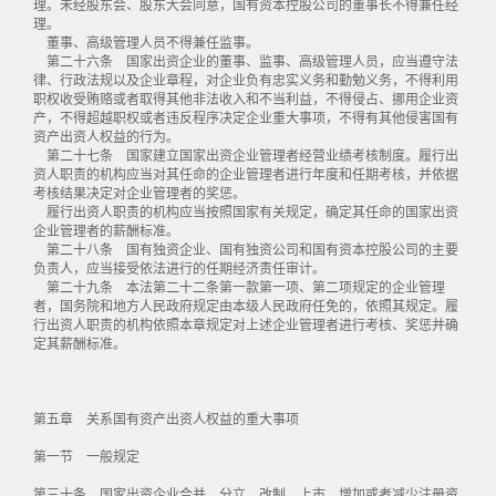
理。未经股东会、股东大会同意，国有资本控股公司的董事长不得兼任经
理。
董事、高级管理人员不得兼任监事。
第二十六条 国家出资企业的董事、监事、高级管理人员，应当遵守法
律、行政法规以及企业章程，对企业负有忠实义务和勤勉义务，不得利用
职权收受贿赂或者取得其他非法收入和不当利益，不得侵占、挪用企业资
产，不得超越职权或者违反程序决定企业重大事项，不得有其他侵害国有
资产出资人权益的行为。
第二十七条 国家建立国家出资企业管理者经营业绩考核制度。履行出
资人职责的机构应当对其任命的企业管理者进行年度和任期考核，并依据
考核结果决定对企业管理者的奖惩。
履行出资人职责的机构应当按照国家有关规定，确定其任命的国家出资
企业管理者的薪酬标准。
第二十八条 国有独资企业、国有独资公司和国有资本控股公司的主要
负责人，应当接受依法进行的任期经济责任审计。
第二十九条 本法第二十二条第一款第一项、第二项规定的企业管理
者，国务院和地方人民政府规定由本级人民政府任免的，依照其规定。履
行出资人职责的机构依照本章规定对上述企业管理者进行考核、奖惩并确
定其薪酬标准。
第五章 关系国有资产出资人权益的重大事项
第一节 一般规定
第三十条 国家出资企业合并、分立、改制、上市，增加或者减少注册资