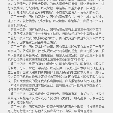
本，发行债券，进行重大投资，为他人提供大额担保，转让重大财产，进
行大额捐赠，分配利润，以及解散、申请破产等重大事项，应当遵守法
律、行政法规以及企业章程的规定，不得损害出资人和债权人的权益。
第三十一条 国有独资企业、国有独资公司合并、分立，增加或者减少
注册资本，发行债券，分配利润，以及解散、申请破产，由履行出资人职
责的机构决定。
第三十二条 国有独资企业、国有独资公司有本法第三十条所列事项
的，除依照本法第三十一条和有关法律、行政法规以及企业章程的规定，
由履行出资人职责的机构决定的以外，国有独资企业由企业负责人集体讨
论决定，国有独资公司由董事会决定。
第三十三条 国有资本控股公司、国有资本参股公司有本法第三十条所
列事项的，依照法律、行政法规以及公司章程的规定，由公司股东会、股
东大会或者董事会决定。由股东会、股东大会决定的，履行出资人职责的
机构委派的股东代表应当依照本法第十三条的规定行使权利。
第三十四条 重要的国有独资企业、国有独资公司、国有资本控股公司
的合并、分立、解散、申请破产以及法律、行政法规和本级人民政府规定
应当由履行出资人职责的机构报经本级人民政府批准的重大事项，履行出
资人职责的机构在作出决定或者向其委派参加国有资本控股公司股东会会
议、股东大会会议的股东代表作出指示前，应当报请本级人民政府批准。
本法所称的重要的国有独资企业、国有独资公司和国有资本控股公司，
按照国务院的规定确定。
第三十五条 国家出资企业发行债券、投资等事项，有关法律、行政法
规规定应当报经人民政府或者人民政府有关部门、机构批准、核准或者备
案的，依照其规定。
第三十六条 国家出资企业投资应当符合国家产业政策，并按照国家规
定进行可行性研究；与他人交易应当公平、有偿，取得合理对价。