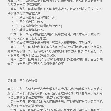
第五十八条 国家建立健全国有资本经营预算制度，对取得的国有资本收
入及其支出实行预算管理。
第五十九条 国家取得的下列国有资本收入，以及下列收入的支出，应
当编制国有资本经营预算：
（一）从国家出资企业分得的利润；
（二）国有资产转让收入；
（三）从国家出资企业取得的清算收入；
（四）其他国有资本收入。
第六十条 国有资本经营预算按年度单独编制，纳入本级人民政府预
算，报本级人民代表大会批准。
国有资本经营预算支出按照当年预算收入规模安排，不列赤字。
第六十一条 国务院和有关地方人民政府财政部门负责国有资本经营预
算草案的编制工作，履行出资人职责的机构向财政部门提出由其履行出资
人职责的国有资本经营预算建议草案。
第六十二条 国有资本经营预算管理的具体办法和实施步骤，由国务院
规定，报全国人民代表大会常务委员会备案。
第七章 国有资产监督
第六十三条 各级人民代表大会常务委员会通过听取和审议本级人民政府
履行出资人职责的情况和国有资产监督管理情况的专项工作报告，组织对
本法实施情况的执法检查等，依法行使监督职权。
第六十四条 国务院和地方人民政府应当对其授权履行出资人职责的机
构履行职责的情况进行监督。
第六十五条 国务院和地方人民政府审计机关依照《中华人民共和国审