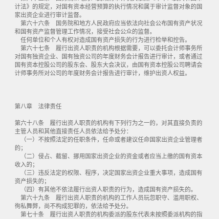
计法》的规定，对国有资本经营预算的执行情况和属于审计监督对象的国
家出资企业进行审计监督。
第六十六条 国务院和地方人民政府应当依法向社会公布国有资产状况
和国有资产监督管理工作情况，接受社会公众的监督。
任何单位和个人有权对造成国有资产损失的行为进行检举和控告。
第六十七条 履行出资人职责的机构根据需要，可以委托会计师事务所
对国有独资企业、国有独资公司的年度财务会计报告进行审计，或者通过
国有资本控股公司的股东会、股东大会决议，由国有资本控股公司聘请会
计师事务所对公司的年度财务会计报告进行审计，维护出资人权益。
第八章 法律责任
第六十八条 履行出资人职责的机构有下列行为之一的，对其直接负责的
主管人员和其他直接责任人员依法给予处分：
（一）不按照法定的任职条件，任命或者建议任命国家出资企业管理者
的；
（二）侵占、截留、挪用国家出资企业的资金或者应当上缴的国有资本
收入的；
（三）违反法定的权限、程序，决定国家出资企业重大事项，造成国有
资产损失的；
（四）有其他不依法履行出资人职责的行为，造成国有资产损失的。
第六十九条 履行出资人职责的机构的工作人员玩忽职守、滥用职权、
徇私舞弊，尚不构成犯罪的，依法给予处分。
第七十条 履行出资人职责的机构委派的股东代表未按照委派机构的指