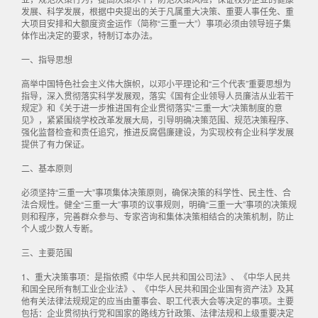
发展、科学发展，根据中央提出的关于凡属重大决策、重要人事任免、重
大项目安排和大额度资金运作（简称“三重一大”）事项必须由领导班子集
体作出决定的要求，特制订本办法。
一、指导思想
高举中国特色社会主义伟大旗帜，以邓小平理论和“三个代表”重要思想为
指导，深入贯彻落实科学发展观，落实《国有企业领导人员廉洁从业若干
规定》和《关于进一步推进国有企业贯彻落实“三重一大”决策制度的意
见》，紧紧围绕学校改革发展大局，引导明确决策范围、规范决策程序、
强化监督检查和责任追究，推进反腐倡廉建设，为实现校有企业科学发展
提供了有力保证。
二、基本原则
必须坚持“三重一大”事项集体决策原则，确保决策的科学性、民主性、合
法合规性。健全“三重一大”事项的议事规则，明确“三重一大”事项的决策规
则和程序，完善群众参与、专家咨询和集体决策相结合的决策机制，防止
个人或少数人专断。
三、主要范围
1、重大决策事项：是指依照《中华人民共和国公司法》、《中华人民共
和国全民所有制工业企业法》、《中华人民共和国企业国有资产法》及其
他有关法律法规规定的应当由董事会、职工代表大会等决定的事项。主要
包括：企业贯彻执行党和国家的路线方针政策、法律法规和上级重要决定