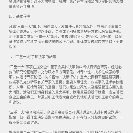
金调动和使用；对外大额捐赠、赞助；资产经营有限公司认定的其他大额
度资金运作事项。
四、基本程序
凡属“三重一大”事项，除遇重大突发事件和紧急情况外，应由企业董事会
集体讨论决定，不得以传阅、会签或个别征求意见等方式代替集体决策。
企业董事会决策“三重一大”事项，要做到规范化、制度化、程序化，以保
证决策过程的科学民主和结果的公正合理。集体决策过程应包括以下主要
程序：
1、“三重一大”事项决策的酝酿：
“三重一大”事项在提交企业董事会集体决策前应当认真调查研究，经过必
要的研究论证程序，充分吸收各方面意见。对专业性、技术性较强的事
项，应进行专家论证、技术咨询、决策评估；重大投资和工程建设项目，
应当事先充分听取有关专家的意见；重要人事任免，应当事先征求学校组
织、人事、纪检等部门的意见；研究决定企业改制以及经营管理方面的重
大问题、涉及职工切身利益的重大事项、制定重要的规章制度，应当听取
企业工会的意见，并通过职工代表大会或者其他形式听取职工群众的意见
和建议。
“三重一大”事项决策前，企业董事会成员可通过适当形式对有关议题进行
酝酿，但不得作出决定或影响集体决策。对存在较大分歧意见的议题，一
般不提交会议讨论。
提请董事会审议的“三重一大”事项应按程序提议，议题须经企业分管领导