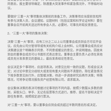
同意后，报主要领导确定，除遇重大突发事件和紧急情况外，不得临时动
议。
要做好“三重一大”事项集体决策前的准备工作，决策事项应当提前告知所
有参与决策人员，会议通知、议题材料（包括议案和科学论证材料）要在
董事会召开前两天送达所有参会人员。必要时，可事先听取反馈意见。
2、“三重一大”事项的集体决策：
决策“三重一大”事项，应有三分之二以上公司董事会成员到会方可召开会
议。应先由公司分管领导或有关机构介绍上会材料，公司董事会成员应对
决策建议逐个明确表示同意、不同意或缓议的意见，并说明理由。因故未
到会的董事会成员可以书面形式表达意见。董事会主要负责人必须在其他
成员充分发表意见的基础上，最后发表结论性意见。
会议决定多个事项时，应逐项表决。对意见比较一致的议题，形成会议决
定；对讨论中意见分歧较大或发现有重大问题尚不清楚的，除在紧急情况
下按多数意见执行外，应暂缓决策，待进一步调查研究后再作决策；特殊
情况，可将争论情况报告资产经营有限公司，请求裁决。
会议集体决策的表决可根据讨论事项的不同内容，按照少数服从多数的原
则，采取头口、举手、无记名投票等方式进行。推荐、提名干部和决定干
部任免事项，按照规定进行票决。
对“三重一大”事项，要以董事会应到会成员超过半数同意后形成决定。