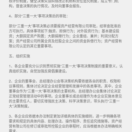
核评价制度，健全决策失误纠错改正机制和责任追究制度，成立专门机
构，督查决策的执行情况，及时向董事会报告。
4、部分“三重一大”事项决策后的审批：
部分“三重一大”事项决策必须要报资产经营有限公司审批，经审查批准后
方可执行。具体事项如下:融资、担保行为；对外投资行为；基本建设投
资；大额固定资产购置；大额捐赠行为；企业重组、兼并；利润分配方
案；资产经营公司所属全资及控股企业之间的资金拆借行为；资产经营有
限公司认定的其它重要事项。
五、组织实施
1、各企业要充分认识到贯彻实施“三重一大”事项决策制度的重要意义，认
真组织实施，自觉加强反腐倡廉建设。
2、企业的董事会、总经理办公会等决策机构要依据各自的职责、权限和
议事规则，集体讨论决定企业经营管理和发展中的各类事项。其中，企业
董事会作为“三重一大”事项决策的主要机构，总经理办公会集体讨论决定
正常经营管理活动中的事项。企业董事长或总经理作为本企业实施本意见
的主要责任人，要切实增强民主决策、科学决策意识，带头执行“三重一
大”决策制度。
3、各企业应依据本办法制定更加详细具体的实施细则，进一步明确各项
要求和规定的具体内容、处理办法、操作程序、责任追究措施等。资产经
营有限公司在修订或审批所控股企业的章程时，应当根据本办法明确相关
要求。