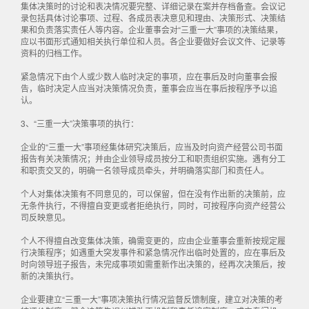
集体决策时的讨论和表决情况要完整、详细记录在案并存档备查。会议记
录包括具体讨论事项、过程、各成员表决意见和理由、决策形式、决策结
果和负责落实责任人等内容。企业董事会对“三重一大”事项的决策结果，
应以书面形式通知相关执行单位和人员。各企业要做好会议文件、记录等
资料的归档工作。
紧急情况下由个人或少数人临时决定的事项，应在事后及时向董事会报
告，临时决定人应当对决策情况负责，董事会应当在事后按程序予以追
认。
3、“三重一大”决策事项的执行：
企业的“三重一大”事项经集体研究决策后，应当及时向资产经营公司书面
报告有关决策情况；并由企业领导成员按分工和职责组织实施。遇有分工
和职责交叉的，明确一名领导成员牵头，并明确落实部门和责任人。
个人对集体决策有不同意见的，可以保留，但在没有作出新的决策前，应
无条件执行，不得擅自变更或者拒绝执行，同时，可按程序向资产经营公
司反映意见。
个人不得擅自改变集体决策，确需变更的，应由企业董事会重新按规定履
行决策程序；如遇重大突发事件和紧急情况作出临时处置的，应在事后及
时向领导班子报告，未完成事项如需重新作出决策的，经再次决策后，按
新的决策执行。
企业要建立“三重一大”事项决策执行情况监督反馈制度，建立对决策的考