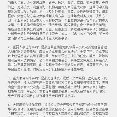
的重大措施；企业发展战略、破产、改制、重组、清算、资产调整、产权
转让、对外投资、利益调配、机构调整等方面的重大决策；企业的中长期
规划及重大投、融资计划，以及对外担保、贷款、委托理财等事项；职工
报酬、奖金分配方案及大额福利支出方案；企业年度财务预算、决算方
案；企业利润分配及重大亏损弥补方案；企业党的建设和安全稳定的重大
决策；企业收购或出售资产、债务重组、股权转让；企业重大债务纠纷；
股权变更及有关公司合并、分立、变更形式、解散和清算等事项；超出企
业最近一期财务报告所显示的净资产10%以上（含10%）的交易；资产经
营有限公司董事会认定的其他重大决策事项。
2、重要人事任免事项：是指企业直接管理的领导人员以及其他经营管理
人员的职务调整事项，应当由企业董事会研究决定。主要包括：企业中层
以上经营管理人员和下属企业、单位领导班子成员的任免、聘用、解除聘
用和后备人选的确定；公司董事和监事变更、聘任或罢免总经理等高管人
员并决定其薪酬事项；向控股和参股企业委派股东代表，推荐董事会、监
事会成员和经理、财务负责人；其他重要人事任免事项。
3、重大项目安排事项：是指对企业资产规模、资本结构、盈利能力以及
生产装备、技术状况等产生重要影响的项目的设立和安排等等事项，应当
由企业董事会研究决定。主要包括：年度投融资计划、担保项目；期权、
期货等金融衍生业务；重要设备和技术引进，采购大宗物资和购买服务；
重大工程建设项目；以及其他重大项目安排事项。
4、大额度资金运作事项：是指超过资产经营公司所规定的企业经营层领
导有权调动、使用的资金限额的资金调动和使用等事项，应当由企业董事
会研究决定。主要包括：年度预算内大额度资金调动和使用；超预算的资