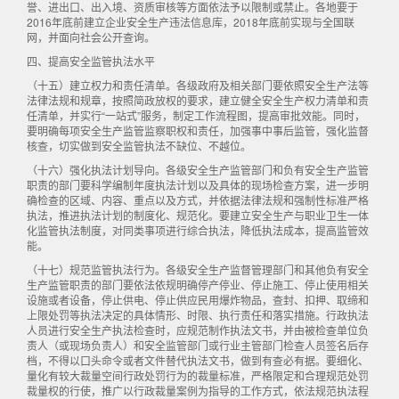
誉、进出口、出入境、资质审核等方面依法予以限制或禁止。各地要于
2016年底前建立企业安全生产违法信息库，2018年底前实现与全国联
网，并面向社会公开查询。
四、提高安全监管执法水平
（十五）建立权力和责任清单。各级政府及相关部门要依照安全生产法等
法律法规和规章，按照简政放权的要求，建立健全安全生产权力清单和责
任清单，并实行“一站式”服务，制定工作流程图，提高审批效能。同时，
要明确每项安全生产监管监察职权和责任，加强事中事后监管，强化监督
核查，切实做到安全监管执法不缺位、不越位。
（十六）强化执法计划导向。各级安全生产监管部门和负有安全生产监管
职责的部门要科学编制年度执法计划以及具体的现场检查方案，进一步明
确检查的区域、内容、重点以及方式，并依据法律法规和强制性标准严格
执法，推进执法计划的制度化、规范化。要建立安全生产与职业卫生一体
化监管执法制度，对同类事项进行综合执法，降低执法成本，提高监管效
能。
（十七）规范监管执法行为。各级安全生产监督管理部门和其他负有安全
生产监管职责的部门要依法依规明确停产停业、停止施工、停止使用相关
设施或者设备，停止供电、停止供应民用爆炸物品，查封、扣押、取缔和
上限处罚等执法决定的具体情形、时限、执行责任和落实措施。行政执法
人员进行安全生产执法检查时，应规范制作执法文书，并由被检查单位负
责人（或现场负责人）和安全监管部门或行业主管部门检查人员签名后存
档，不得以口头命令或者文件替代执法文书，做到有查必有据。要细化、
量化有较大裁量空间行政处罚行为的裁量标准，严格限定和合理规范处罚
裁量权的行使，推广以行政裁量案例为指导的工作方式，依法规范执法程