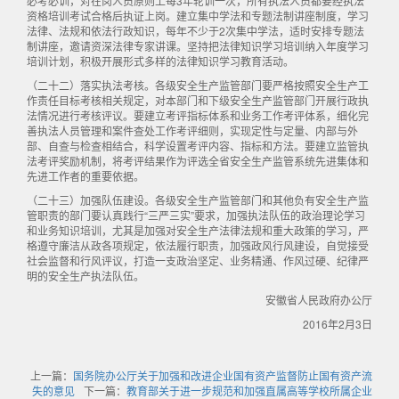
必考必训，对在岗人员原则上每3年轮训一次，所有执法人员都要经执法
资格培训考试合格后执证上岗。建立集中学法和专题法制讲座制度，学习
法律、法规和依法行政知识，每年不少于2次集中学法，适时安排专题法
制讲座，邀请资深法律专家讲课。坚持把法律知识学习培训纳入年度学习
培训计划，积极开展形式多样的法律知识学习教育活动。
（二十二）落实执法考核。各级安全生产监管部门要严格按照安全生产工
作责任目标考核相关规定，对本部门和下级安全生产监管部门开展行政执
法情况进行考核评议。要建立考评指标体系和业务工作考评体系，细化完
善执法人员管理和案件查处工作考评细则，实现定性与定量、内部与外
部、自查与检查相结合，科学设置考评内容、指标和方法。要建立监管执
法考评奖励机制，将考评结果作为评选全省安全生产监管系统先进集体和
先进工作者的重要依据。
（二十三）加强队伍建设。各级安全生产监管部门和其他负有安全生产监
管职责的部门要认真践行“三严三实”要求，加强执法队伍的政治理论学习
和业务知识培训，尤其是加强对安全生产法律法规和重大政策的学习，严
格遵守廉洁从政各项规定，依法履行职责，加强政风行风建设，自觉接受
社会监督和行风评议，打造一支政治坚定、业务精通、作风过硬、纪律严
明的安全生产执法队伍。
安徽省人民政府办公厅
2016年2月3日
上一篇：
国务院办公厅关于加强和改进企业国有资产监督防止国有资产流
失的意见
下一篇：
教育部关于进一步规范和加强直属高等学校所属企业