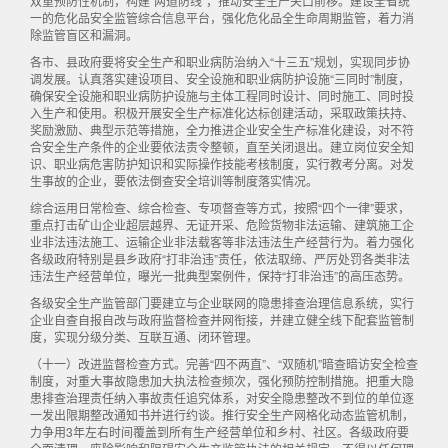
双重预防性机制，构建“两道防线”，推动安全生产关口前移。建设全省统
一的危化品安全监管综合信息平台，强化危化品全生命周期监管，着力消
除监管盲区和漏洞。
各市、县政府要将安全生产和职业病防治纳入“十三五”规划，实现同步协
调发展。认真落实建设项目、安全设施和职业病防护设施“三同时”制度，
确保安全设施和职业病防护设施与主体工程同时设计、同时施工、同时投
入生产和使用。积极开展安全生产标准化达标创建活动，采取政策扶持、
奖励激励、典型示范等措施，全力推进企业安全生产标准化建设，对不符
合安全生产条件的企业要依法责令整顿，直至关闭退出。建立岗位安全知
识、职业病危害防护知识和实际操作技能考核制度，实行教考分离。对发
生事故的企业，要依法倒查安全培训等制度落实情况。
综合运用日常检查、综合检查、专项督查等方式，按照“四个一律”要求，
重点打击矿山企业超层越界、无证开采、危险货物非法运输、建筑施工企
业非法违法施工、运输企业非法载客等非法违法生产经营行为。着力强化
各级政府特别是县乡政府“打非治违”责任，依法取缔、严厉处罚各类非法
违法生产经营单位，曝光一批典型案例件，保持“打非治违”的高压态势。
各级安全生产监管部门要建立与企业联网的隐患排查治理信息系统，实行
企业自查自报自改与政府监督检查并网衔接，并建立健全线下配套监管制
度，实现分级分类、互联互通、闭环管理。
（十一）改进监督检查方式。完善“四不两直”、“双随机”暗查暗访安全检查
制度，对重大事故隐患加大执法检查频次，强化预防控制措施。把重大隐
患排查治理责任纳入事故责任追究体系，对安全隐患整改不到位的单位逐
一发出限期整改通知书并进行约谈。推行安全生产网格化动态监管机制，
力争用3年左右时间覆盖到所有生产经营单位和乡村、社区。各级政府要