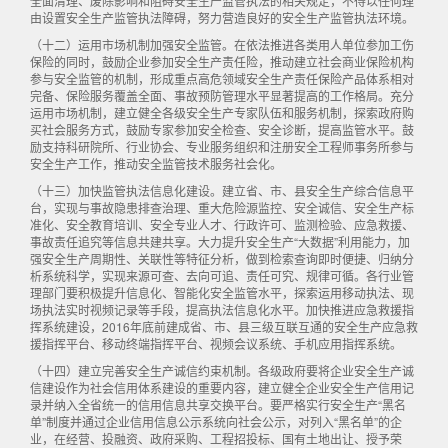
全面清理、废除影响和阻碍安全生产监管执法的相关规定，不得以任何理
由设置安全生产监管执法障碍，努力营造良好的安全生产监管执法环境。
（十二）运用市场机制加强安全监管。在依法推进各类用人单位参加工伤
保险的同时，鼓励企业参加安全生产责任险，推动建立社会商业保险机构
参与安全监管的机制，形成重点高危领域安全生产责任保险产品体系相对
完备、保险服务覆盖全面、事故预防管理水平显著提高的工作格局。充分
运用市场机制，建立健全各级安全生产专家队伍和服务机制，探索政府购
买社会服务方式，鼓励专家参加安全检查、安全诊断，提高监管水平。鼓
励支持科研院所、行业协会、专业服务组织和注册安全工程师事务所参与
安全生产工作，推动安全监管技术服务社会化。
（十三）加快监管执法信息化建设。建立省、市、县安全生产综合信息平
台，实现与事故隐患排查治理、重大危险源监控、安全诚信、安全生产标
准化、安全教育培训、安全专业人才、行政许可、监测检验、应急救援、
事故责任追究等信息共建共享。大力提升安全生产“大数据”利用能力，加
强安全生产周期性、关联性等特征分析，做到检索查询即时便捷、归纳分
析系统科学，实现来源可查、去向可追、责任可究、规律可循。各行业管
理部门要积极提升信息化、智能化安全监管水平，探索运用移动执法、现
场执法实时视频记录等手段，提高执法信息化水平。加快推进应急救援指
挥系统建设，2016年底前建成省、市、县三级互联互通的安全生产应急救
援指挥平台、移动终端指挥平台、视频会议系统、手机应用指挥系统。
（十四）建立完善安全生产诚信约束机制。各级政府要将企业安全生产诚
信建设作为社会信用体系建设的重要内容，建立健全企业安全生产信用记
录并纳入全省统一的信用信息共享交换平台。要严格实行安全生产“黑名
单”制度并通过企业信用信息公示系统向社会公示，对列入“黑名单”的企
业，在经营、投融资、政府采购、工程招投标、国有土地出让、授予荣