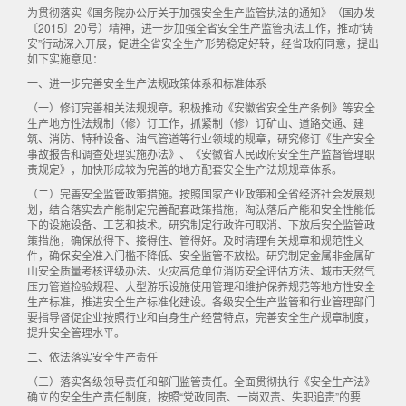
为贯彻落实《国务院办公厅关于加强安全生产监管执法的通知》（国办发
〔2015〕20号）精神，进一步加强全省安全生产监管执法工作，推动“铸
安”行动深入开展，促进全省安全生产形势稳定好转，经省政府同意，提出
如下实施意见：
一、进一步完善安全生产法规政策体系和标准体系
（一）修订完善相关法规规章。积极推动《安徽省安全生产条例》等安全
生产地方性法规制（修）订工作，抓紧制（修）订矿山、道路交通、建
筑、消防、特种设备、油气管道等行业领域的规章，研究修订《生产安全
事故报告和调查处理实施办法》、《安徽省人民政府安全生产监督管理职
责规定》，加快形成较为完善的地方配套安全生产法规规章体系。
（二）完善安全监管政策措施。按照国家产业政策和全省经济社会发展规
划，结合落实去产能制定完善配套政策措施，淘汰落后产能和安全性能低
下的设施设备、工艺和技术。研究制定行政许可取消、下放后安全监管政
策措施，确保放得下、接得住、管得好。及时清理有关规章和规范性文
件，确保安全准入门槛不降低、安全监管不放松。研究制定金属非金属矿
山安全质量考核评级办法、火灾高危单位消防安全评估方法、城市天然气
压力管道检验规程、大型游乐设施使用管理和维护保养规范等地方性安全
生产标准，推进安全生产标准化建设。各级安全生产监管和行业管理部门
要指导督促企业按照行业和自身生产经营特点，完善安全生产规章制度，
提升安全管理水平。
二、依法落实安全生产责任
（三）落实各级领导责任和部门监管责任。全面贯彻执行《安全生产法》
确立的安全生产责任制度，按照“党政同责、一岗双责、失职追责”的要