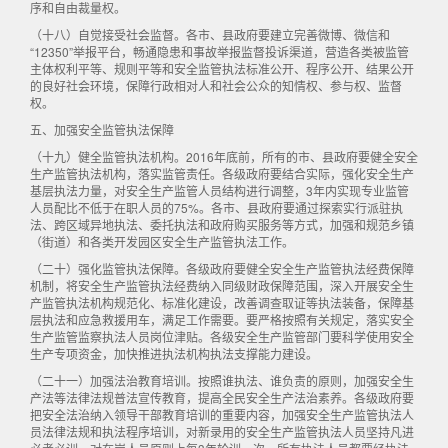
序和自由裁量权。
（十八）自觉接受社会监督。各市、县政府要建立完善微博、微信和
“12350”举报平台，畅通隐患和事故举报监督投诉渠道，营造各类被监管
主体权利平等、规则平等和安全监管执法标准公开、程序公开、结果公开
的良好社会环境，保障行政相对人和社会公众的知情权、参与权、监督
权。
五、加强安全监管执法保障
（十九）健全监管执法机构。2016年底前，所有的市、县政府要健全安全
生产监管执法机构，落实监管责任。各级政府要结合实际，强化安全生产
基层执法力量，对安全生产监管人员结构进行调整，3年内实现专业监管
人员配比不低于在职人员的75%。各市、县政府要通过探索实行派驻执
法、跨区域异地执法、委托执法和政府购买服务等方式，加强和规范乡镇
（街道）和各类开发园区安全生产监管执法工作。
（二十）强化监管执法保障。各级政府要健全安全生产监管执法经费保障
机制，将安全生产监管执法经费纳入同级财政保障范围，深入开展安全生
产监管执法机构规范化、标准化建设，改善调查取证等执法装备，保障基
层执法和应急救援用车，满足工作需要。要严格按照有关规定，落实安全
生产监管监察执法人员岗位津贴。各级安全生产监管部门要科学使用安全
生产专项资金，加快推进执法机构执法支撑能力建设。
（二十一）加强法治教育培训。按照谁执法、谁负责的原则，加强安全生
产法等法律法规普法宣传教育，提高全民安全生产法治素养。各级政府要
把安全法治纳入领导干部教育培训的重要内容，加强安全生产监管执法人
员法律法规和执法程序培训，对新录用的安全生产监管执法人员坚持凡进