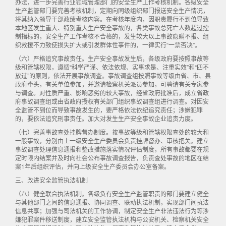
办法，进一步完善行业领域管理部门的安全生产工作考核机制。各级安全
生产监管部门要完善考核机制，定期向同级组织部门报送安全生产情况，
将其纳入领导干部政绩考核内容。在考核年度内，因职责履行不到位导致
本地区发生重大、特别重大生产安全事故的，各类事故总死亡人数超过控
制指标的，安全生产工作考核不合格的，发生较大以上事故隐瞒不报、组
织救援不力致使损失扩大或引发群体性事件的，一律实行“一票否决”。
（六）严格追究事故责任。生产安全事故发生后，各级政府要按照事故等
级和管辖权限，遵循“科学严谨、依法依规、实事求是、注重实效”和“四不
放过”的原则，依法开展事故调查。事故调查组按照事故等级由省、市、县
政府牵头，有关单位参加，并邀请检察机关派员参加，可聘请有关专家参
与调查。对性质严重、影响恶劣的较大事故，经省政府批准后，成立省政
府事故调查组或由省政府授权有关部门组织事故调查组进行调查。对因安
全监管不到位而导致事故发生的，要严格依法依纪追究责任；涉嫌犯罪
的，要依法追究刑事责任。加大对发生生产安全事故企业追责力度。
（七）完善事故查处挂牌督办制度。按事故等级和管辖权限查处的较大和
一般事故，分别由上一级安全生产委员会负责挂牌督办、审核把关。建立
事故调查处理信息通报和整改措施落实情况评估制度，所有事故都要在规
定时限内结案并及时向社会公布事故调查报告，负责查处事故的地区在结
案1年后组织评估，并向上级安全生产委员会办公室备案。
三、改进安全监管执法机制
（八）健全联合执法机制。各级负有安全生产监管职责的部门要建立健全
与其他部门之间的信息通报、协同调查、联动执法机制，实现部门间执法
信息共享；加强与司法机关的工作协调，制定安全生产非法违法行为等涉
嫌犯罪案件移送制度，建立安全监管执法机构与公安机关、检察机关安全