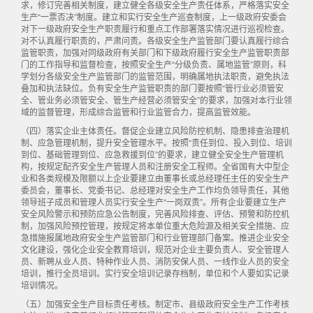
求，修订完善相关制度，建立健全各级安全生产责任体系，严格落实安全
生产“一票否决”制度。建立和实行安全生产巡查制度，上一级政府安委会
对下一级政府安全生产职责履行和重点工作部署落实情况进行巡视检查。
对不认真履行职责的，严肃问责。各级安全生产监管部门要认真履行综合
监管职责，加强对同级政府有关部门和下级政府履行安全生产监管职责部
门的工作指导和监督检查，按照安全生产“分级负责、属地监管”原则，科
学划分各级安全生产监管部门的监管范围，明确属地执法职责，避免执法
叠加和执法缺位。负有安全生产监管职责的部门要按照“管行业必须管安
全、管业务必须管安全、管生产经营必须管安全”的要求，加强对本行业领
域的监督管理，形成综合监管和行业监管合力，提高监管效能。
（四）落实企业主体责任。督促企业建立风险防控机制、隐患排查治理机
制、应急管理机制，提升安全管理水平。按照“责任到位、投入到位、培训
到位、基础管理到位、应急救援到位”的要求，建立健全安全生产管理机
构，按规定配齐安全生产管理人员和注册安全工程师。全省国有大中型企
业和各类规模及限额以上企业要建立由董事长或总经理任主任的安全生产
委员会，董事长、党委书记、总经理对安全生产工作均负领导责任，其他
领导班子成员和管理人员实行安全生产“一岗双责”。所有企业要建立生产
安全风险警示和预防应急公告制度，完善风险排查、评估、预警和防控机
制，加强风险预控管理，按规定将本单位重大危险源及相关安全措施、应
急措施报属地政府安全生产监管部门和行业管理部门备案。推进企业安全
文化建设，强化企业安全教育培训，规范对企业主要负责人、安全管理人
员、新聘从业人员、特种作业人员、消防安保人员、一线作业人员的安全
培训，推行全员培训。实行安全培训记录存档制，单位和个人要如实记录
培训情况。
（五）加强安全生产目标责任考核。制定市、县级政府安全生产工作考核