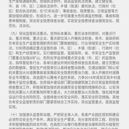
生产案情通报机制，加强执法协作，提高监管执法效果。建立健全省、
市、县（市、区）三级执法协作、乡镇（街道）委托执法、行政村（社
区）配合执法机制，在“打非治违”、事故查处、隐患整治、日常监管等方
面加强协调配合，形成合力。进一步完善重大危险源监控制度、事故和隐
患举报制度，突出安全隐患排查治理，实现安全隐患排查治理常态化、规
范化、法治化。
（九）突出监管执法重点。坚持标本兼治、重在治本的原则，对重点行
业、重点领域、重点企业、重点部位深入开展执法检查。各市、县政府和
负有安全生产监督管理职责的部门要根据辖区、行业领域安全生产实际情
况，分别筛选确定重点监管的县（市、区）、乡镇（街道）、行政村（社
区）和生产经营单位，实行跟踪监管、直接指导。省、市安全生产监管部
门要重点加强对矿山、危险化学品领域重点安全县（市、区）的监管执
法，指导督促各行业、各单位建设并用好隐患排查信息系统，建立完整动
态的数据库，督促生产经营单位认真排查整治隐患。交通运输部门和公安
机关要加大对道路事故易发路段安全隐患的整治力度，深入开展农村道路
安全专项整治，改造提升公路电子监控系统，力争2016年底前实现乡村道
路电子监控全覆盖。住房城乡建设部门要加强建筑施工的日常监管和隐患
排查整治工作，积极探索加强农民自建房安全管理的措施和办法。公安消
防机关要以人员密集场所等为重点，大力排查整治火灾隐患。强化城市建
设运行安全风险防范，全面排查分析安全风险，落实安全防范措施。其他
负有安全监管职责的部门要紧密结合工作实际，突出监管重点，提高监管
实效。
（十）加强源头监管和治理。严把安全准入关，各类产业园区规划和建设
必须符合安全生产条件，满足安全生产要求。充分发挥安防工程、防控技
术和管理制度的综合作用，在高危行业推行隐患排查治理和风险分级管控