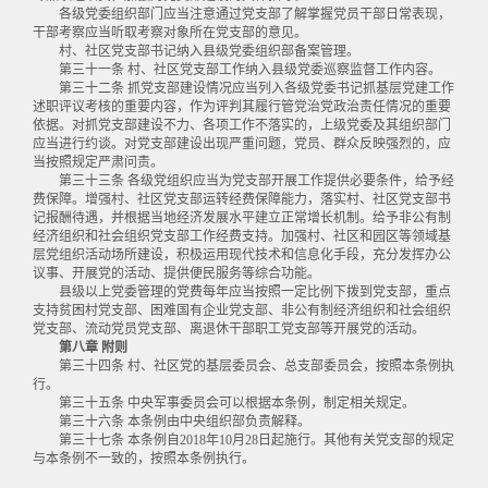
各级党委组织部门应当注意通过党支部了解掌握党员干部日常表现，
干部考察应当听取考察对象所在党支部的意见。
村、社区党支部书记纳入县级党委组织部备案管理。
第三十一条 村、社区党支部工作纳入县级党委巡察监督工作内容。
第三十二条 抓党支部建设情况应当列入各级党委书记抓基层党建工作
述职评议考核的重要内容，作为评判其履行管党治党政治责任情况的重要
依据。对抓党支部建设不力、各项工作不落实的，上级党委及其组织部门
应当进行约谈。对党支部建设出现严重问题，党员、群众反映强烈的，应
当按照规定严肃问责。
第三十三条 各级党组织应当为党支部开展工作提供必要条件，给予经
费保障。增强村、社区党支部运转经费保障能力，落实村、社区党支部书
记报酬待遇，并根据当地经济发展水平建立正常增长机制。给予非公有制
经济组织和社会组织党支部工作经费支持。加强村、社区和园区等领域基
层党组织活动场所建设，积极运用现代技术和信息化手段，充分发挥办公
议事、开展党的活动、提供便民服务等综合功能。
县级以上党委管理的党费每年应当按照一定比例下拨到党支部，重点
支持贫困村党支部、困难国有企业党支部、非公有制经济组织和社会组织
党支部、流动党员党支部、离退休干部职工党支部等开展党的活动。
第八章 附则
第三十四条 村、社区党的基层委员会、总支部委员会，按照本条例执
行。
第三十五条 中央军事委员会可以根据本条例，制定相关规定。
第三十六条 本条例由中央组织部负责解释。
第三十七条 本条例自2018年10月28日起施行。其他有关党支部的规定
与本条例不一致的，按照本条例执行。