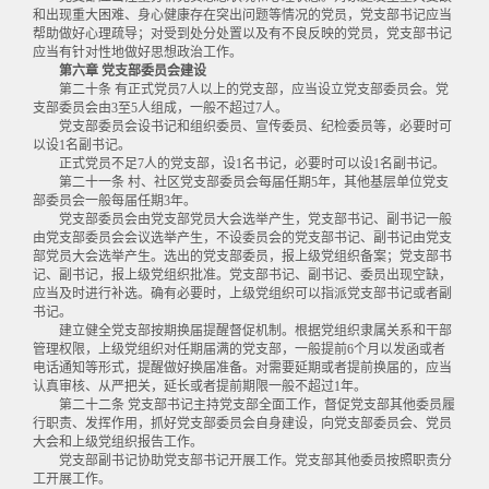
和出现重大困难、身心健康存在突出问题等情况的党员，党支部书记应当
帮助做好心理疏导；对受到处分处置以及有不良反映的党员，党支部书记
应当有针对性地做好思想政治工作。
第六章 党支部委员会建设
第二十条 有正式党员7人以上的党支部，应当设立党支部委员会。党
支部委员会由3至5人组成，一般不超过7人。
党支部委员会设书记和组织委员、宣传委员、纪检委员等，必要时可
以设1名副书记。
正式党员不足7人的党支部，设1名书记，必要时可以设1名副书记。
第二十一条 村、社区党支部委员会每届任期5年，其他基层单位党支
部委员会一般每届任期3年。
党支部委员会由党支部党员大会选举产生，党支部书记、副书记一般
由党支部委员会会议选举产生，不设委员会的党支部书记、副书记由党支
部党员大会选举产生。选出的党支部委员，报上级党组织备案；党支部书
记、副书记，报上级党组织批准。党支部书记、副书记、委员出现空缺，
应当及时进行补选。确有必要时，上级党组织可以指派党支部书记或者副
书记。
建立健全党支部按期换届提醒督促机制。根据党组织隶属关系和干部
管理权限，上级党组织对任期届满的党支部，一般提前6个月以发函或者
电话通知等形式，提醒做好换届准备。对需要延期或者提前换届的，应当
认真审核、从严把关，延长或者提前期限一般不超过1年。
第二十二条 党支部书记主持党支部全面工作，督促党支部其他委员履
行职责、发挥作用，抓好党支部委员会自身建设，向党支部委员会、党员
大会和上级党组织报告工作。
党支部副书记协助党支部书记开展工作。党支部其他委员按照职责分
工开展工作。