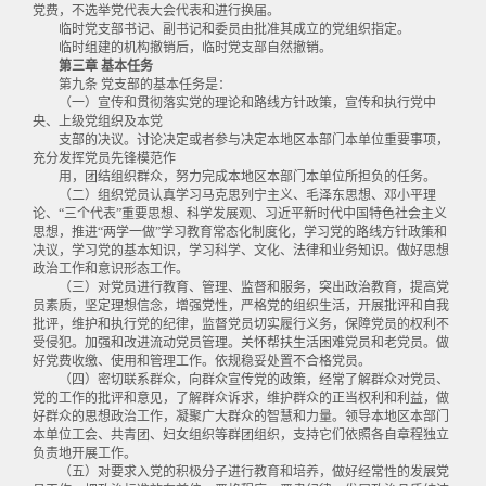
党费，不选举党代表大会代表和进行换届。
临时党支部书记、副书记和委员由批准其成立的党组织指定。
临时组建的机构撤销后，临时党支部自然撤销。
第三章 基本任务
第九条 党支部的基本任务是：
（一）宣传和贯彻落实党的理论和路线方针政策，宣传和执行党中
央、上级党组织及本党
支部的决议。讨论决定或者参与决定本地区本部门本单位重要事项，
充分发挥党员先锋模范作
用，团结组织群众，努力完成本地区本部门本单位所担负的任务。
（二）组织党员认真学习马克思列宁主义、毛泽东思想、邓小平理
论、“三个代表”重要思想、科学发展观、习近平新时代中国特色社会主义
思想，推进“两学一做”学习教育常态化制度化，学习党的路线方针政策和
决议，学习党的基本知识，学习科学、文化、法律和业务知识。做好思想
政治工作和意识形态工作。
（三）对党员进行教育、管理、监督和服务，突出政治教育，提高党
员素质，坚定理想信念，增强党性，严格党的组织生活，开展批评和自我
批评，维护和执行党的纪律，监督党员切实履行义务，保障党员的权利不
受侵犯。加强和改进流动党员管理。关怀帮扶生活困难党员和老党员。做
好党费收缴、使用和管理工作。依规稳妥处置不合格党员。
（四）密切联系群众，向群众宣传党的政策，经常了解群众对党员、
党的工作的批评和意见，了解群众诉求，维护群众的正当权利和利益，做
好群众的思想政治工作，凝聚广大群众的智慧和力量。领导本地区本部门
本单位工会、共青团、妇女组织等群团组织，支持它们依照各自章程独立
负责地开展工作。
（五）对要求入党的积极分子进行教育和培养，做好经常性的发展党