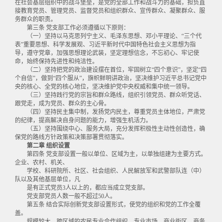
在社会基层组织中的战斗堡垒，是党的全部工作和战斗力的基础，担负直
接教育党员、管理党员、监督党员和组织群众、宣传群众、凝聚群众、服
务群众的职责。
第三条 党支部工作必须遵循以下原则：
（一）坚持以马克思列宁主义、毛泽东思想、邓小平理论、“三个代
表”重要思想、科学发展观、习近平新时代中国特色社会主义思想为指
导，遵守党章，加强思想理论武装，坚定理想信念，不忘初心、牢记使
命，始终保持先进性和纯洁性。
（二）坚持把党的政治建设摆在首位，牢固树立“四个意识”，坚定“四
个自信”，做到“四个服从”，旗帜鲜明讲政治，坚决维护习近平总书记党中
央的核心、全党的核心地位，坚决维护党中央权威和集中统一领导。
（三）坚持践行党的宗旨和群众路线，组织引领党员、群众听党话、
跟党走，成为党员、群众的主心骨。
（四）坚持民主集中制，发扬党内民主，尊重党员主体地位，严肃党
的纪律，提高解决自身问题的能力，增强生机活力。
（五）坚持围绕中心、服务大局，充分发挥积极性主动性创造性，确
保党的路线方针政策和决策部署贯彻落实。
第二章 组织设置
第四条 党支部设置一般以单位、区域为主，以单独组建为主要方式。
企业、农村、机关、
学校、科研院所、社区、社会组织、人民解放军和武警部队连（中）
队以及其他基层单位，凡
是有正式党员3人以上的，都应当成立党支部。
党支部党员人数一般不超过50人。
第五条 结合实际创新党支部设置形式，使党的组织和党的工作全覆
盖。
规模较大、跨区域的农民专业合作组织，专业市场、商业街区、商务