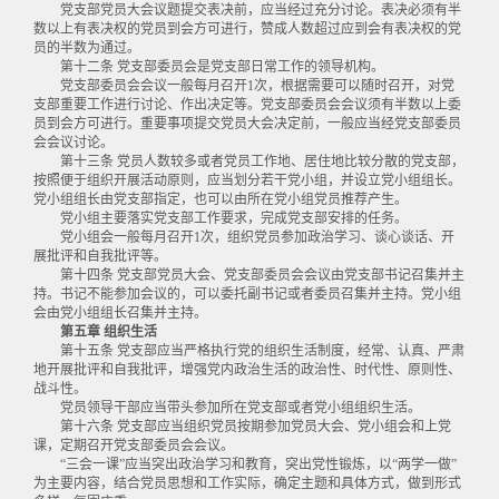
党支部党员大会议题提交表决前，应当经过充分讨论。表决必须有半
数以上有表决权的党员到会方可进行，赞成人数超过应到会有表决权的党
员的半数为通过。
第十二条 党支部委员会是党支部日常工作的领导机构。
党支部委员会会议一般每月召开1次，根据需要可以随时召开，对党
支部重要工作进行讨论、作出决定等。党支部委员会会议须有半数以上委
员到会方可进行。重要事项提交党员大会决定前，一般应当经党支部委员
会会议讨论。
第十三条 党员人数较多或者党员工作地、居住地比较分散的党支部，
按照便于组织开展活动原则，应当划分若干党小组，并设立党小组组长。
党小组组长由党支部指定，也可以由所在党小组党员推荐产生。
党小组主要落实党支部工作要求，完成党支部安排的任务。
党小组会一般每月召开1次，组织党员参加政治学习、谈心谈话、开
展批评和自我批评等。
第十四条 党支部党员大会、党支部委员会会议由党支部书记召集并主
持。书记不能参加会议的，可以委托副书记或者委员召集并主持。党小组
会由党小组组长召集并主持。
第五章 组织生活
第十五条 党支部应当严格执行党的组织生活制度，经常、认真、严肃
地开展批评和自我批评，增强党内政治生活的政治性、时代性、原则性、
战斗性。
党员领导干部应当带头参加所在党支部或者党小组组织生活。
第十六条 党支部应当组织党员按期参加党员大会、党小组会和上党
课，定期召开党支部委员会会议。
“三会一课”应当突出政治学习和教育，突出党性锻炼，以“两学一做”
为主要内容，结合党员思想和工作实际，确定主题和具体方式，做到形式