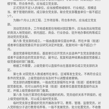
楼宇等，符合条件的，应当成立党支部。
正式党员不足3人的单位，应当按照地域相邻、行业相近、规模适
当、便于管理的原则，成立联合党支部。联合党支部覆盖单位一般不超过
5个。
为期6个月以上的工程、工作项目等，符合条件的，应当成立党支
部。
流动党员较多，工作地或者居住地相对固定集中，应当由流出地党组
织商流入地党组织，依托园区、商会、行业协会、驻外地办事机构等成立
流动党员党支部。
第六条 党支部的成立，一般由基层单位提出申请，所在乡镇（街道）
或者单位基层党委召开会议研究决定并批复，批复时间一般不超过1个
月。
基层党委审批同意后，基层单位召开党员大会选举产生党支部委员会
或者不设委员会的党支部书记、副书记。批复和选举结果由基层党委报上
级党委组织部门备案。
根据工作需要，上级党委可以直接作出在基层单位成立党支部的决
定。
第七条 对因党员人数或者所在单位、区域等发生变化，不再符合设立
条件的党支部，上级党组织应当及时予以调整或者撤销。
党支部的调整和撤销，一般由党支部报所在乡镇（街道）或者单位基
层党委批准，也可以由所在乡镇（街道）或者单位基层党委直接作出决
定，并报上级党委组织部门备案。
第八条 为执行某项任务临时组建的机构，党员组织关系不转接的，经
上级党组织批准，可以成立临时党支部。
临时党支部主要组织党员开展政治学习，教育、管理、监督党员，对
入党积极分子进行教育培养等，一般不发展党员、处分处置党员，不收缴