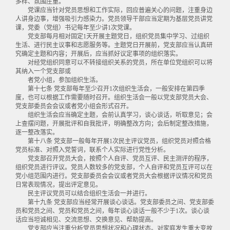
多样、氛围庄重。
党课应当针对党员思想和工作实际，回应普遍关心的问题，注重身边
人讲身边事，增强吸引力感染力。党员领导干部应当定期为基层党员讲党
课，党委（党组）书记每年至少讲1次党课。
党支部每月相对固定1天开展主题党日，组织党员集中学习、过组织
生活、进行民主议事和志愿服务等。主题党日开展前，党支部应当认真研
究确定主题和内容；开展后，应当抓好议定事项的组织落实。
对经党组织同意可以不转接组织关系的党员，所在单位党组织可以将
其纳入一个党支部或
者党小组，参加组织生活。
第十七条 党支部每年至少召开1次组织生活会，一般安排在第四季
度，也可以根据工作需要随时召开。组织生活会一般以党支部党员大会、
党支部委员会会议或者党小组会形式召开。
组织生活会应当确定主题，会前认真学习，谈心谈话，听取意见；会
上查摆问题，开展批评和自我批评，明确整改方向；会后制定整改措施，
逐一整改落实。
第十八条 党支部一般每年开展1次民主评议党员，组织党员对照合格
党员标准、对照入党誓词，联系个人实际进行党性分析。
党支部召开党员大会，按照个人自评、党员互评、民主测评的程序，
组织党员进行评议。党员人数较多的党支部，个人自评和党员互评可以在
党小组范围内进行。党支部委员会会议或者党员大会根据评议情况和党员
日常表现情况，提出评定意见。
民主评议党员可以结合组织生活会一并进行。
第十九条 党支部应当经常开展谈心谈话。党支部委员之间、党支部委
员和党员之间、党员和党员之间，每年谈心谈话一般不少于1次。谈心谈
话应当坦诚相见、交流思想、交换意见、帮助提高。
党支部应当注重分析党员思想状况和心理状态。对家庭发生重大变故