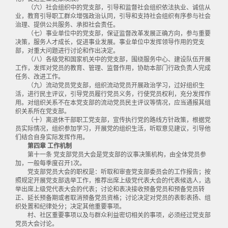
（六）社会组织中的党支部，引导和监督社会组织依法执业、诚信从
业，教育引导职工群众增强政治认同，引导和支持社会组织有序参与社会
治理、提供公共服务、承担社会责任。
（七）事业单位中的党支部，保证监督改革发展正确方向，参与重要
决策，服务人才成长，促进事业发展。事业单位中发挥领导作用的党支
部，对重大问题进行讨论和作出决定。
（八）各级党和国家机关中的党支部，围绕服务中心、建设队伍开展
工作，发挥对党员的教育、管理、监督作用，协助本部门行政负责人完成
任务、改进工作。
（九）流动党员党支部，组织流动党员开展政治学习，过好组织生
活，进行民主评议，引导党员履行党员义务，行使党员权利，充分发挥作
用。对组织关系不在本党支部的流动党员民主评议等情况，应当通报其组
织关系所在党支部。
（十）离退休干部职工党支部，宣传执行党的路线方针政策，根据党
员实际情况，组织参加学习，开展党的组织生活，听取意见建议，引导他
们结合自身实际发挥作用。
第四章 工作机制
第十一条 党支部党员大会是党支部的议事决策机构，由全体党员参
加，一般每季度召开1次。
党支部党员大会的职权是：听取和审查党支部委员会的工作报告；按
照规定开展党支部选举工作，推荐出席上级党代表大会的代表候选人，选
举出席上级党代表大会的代表；讨论和表决接收预备党员和预备党员转
正、延长预备期或者取消预备党员资格；讨论决定对党员的表彰表扬、组
织处置和纪律处分；决定其他重要事项。
村、社区重要事项以及与群众利益密切相关的事项，必须经过党支部
党员大会讨论。