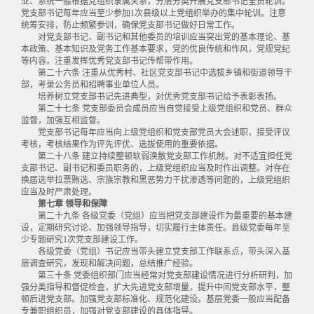
业、系统一般根据党组织隶属关系，分层分类开展党支部书记全员轮训。
党支部书记每年应当至少参加1次县级以上党组织举办的集中轮训。注意
统筹安排，防止频繁参训，确保党支部书记做好日常工作。
对党支部书记、副书记和其他委员的培训应当突出党的基本理论、基
本政策、基本知识及党务工作基本要求，党的优良传统和作风，党规党纪
等内容。注重发挥优秀党支部书记传帮带作用。
第二十六条 注重从优秀村、社区党支部书记中选拔乡镇和街道领导干
部，考录公务员和招聘事业单位人员。
培养树立党支部书记先进典型，对优秀党支部书记给予表彰表扬。
第二十七条 党支部委员会成员应当自觉接受上级党组织和党员、群众
监督，加强互相监督。
党支部书记每年应当向上级党组织和党支部党员大会述职，接受评议
考核，考核结果作为评先评优、选拔使用的重要依据。
第二十八条 建立持续整顿软弱涣散党支部工作机制。对不适宜担任党
支部书记、副书记和委员职务的，上级党组织应当及时作出调整。对存在
换届选举拉票贿选、宗族宗教和黑恶势力干扰渗透等问题的，上级党组织
应当及时严肃处理。
第七章 领导和保障
第二十九条 各级党委（党组）应当把党支部建设作为最重要的基本建
设，定期研究讨论、加强领导指导，切实履行主体责任。县级党委每年至
少专题研究1次党支部建设工作。
各级党委（党组）书记应当带头建立党支部工作联系点，带头深入基
层调查研究，发现和解决问题，总结推广经验。
第三十条 党委组织部门应当经常对党支部建设情况进行分析研判，加
强分类指导和督促检查，扩大先进党支部增量，提升中间党支部水平，整
顿后进党支部。加强党支部标准化、规范化建设。基层党委一般应当配备
专兼职组织员，加强对党支部建设的具体指导。