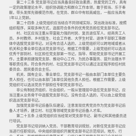
第二十三条 党支部书记应当具备良好政治素质，热爱党的工作，具有
一定的政策理论水平、组织协调能力和群众工作本领，敢于担当、乐于奉
献，带头发挥先锋模范作用，在党员、群众中有较高威信，一般应当具有
1年以上党龄。
第二十四条 上级党组织应当结合不同领域实际，突出政治标准，按照
组织程序，采取多种方式，选拔符合条件的优秀党员担任党支部书记。
村、社区应当注重从带富能力强的村民、复员退伍军人、经商务工人
员、乡村教师、乡村医生、社会工作者、大学生村官、退休干部职工等群
体中选拔党支部书记。对没有合适人选的，上级党组织可以跨地域或者从
机关和企事业单位选派党支部书记。根据工作需要，上级党组织可以选派
优秀干部到村、社区担任党支部第一书记，指导、帮助党支部书记开展工
作，主要承担建强党支部、推动中心工作、为民办事服务、提升治理水平
等职责任务。符合条件的村、社区党支部书记可以通过法定程序担任村民
委员会、居民委员会主任。
机关、国有企业、事业单位，党支部书记一般由本部门本单位主要负
责人担任，也可以由本部门本单位其他负责人担任。根据工作需要，上级
党组织可以选派党员干部担任专职党支部书记。
非公有制经济组织、社会组织，一般从管理层中选任党支部书记，应
当注重从业务骨干中选拔党支部书记。没有合适人选的，可以由上级党组
织选派党支部书记。
加强党支部书记后备队伍建设，注意发现优秀党员作为党支部书记后
备人才培养，建立村、社区等领域党支部书记后备人才库。
第二十五条 上级党组织应当经常对党支部书记、副书记和其他委员进
行培训。
党支部书记培训纳入党员、干部教育培训规划，对新任党支部书记应
当进行任职培训。中央组织部组织开展党支部书记示范培训，地方、行