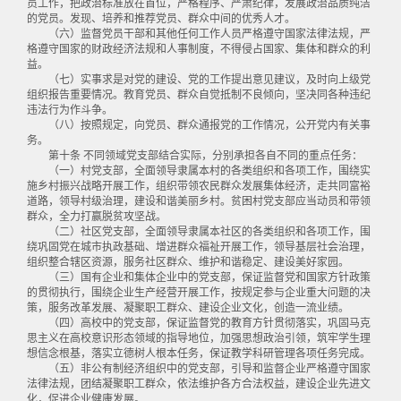
员工作，把政治标准放在首位，严格程序、严肃纪律，发展政治品质纯洁
的党员。发现、培养和推荐党员、群众中间的优秀人才。
（六）监督党员干部和其他任何工作人员严格遵守国家法律法规，严
格遵守国家的财政经济法规和人事制度，不得侵占国家、集体和群众的利
益。
（七）实事求是对党的建设、党的工作提出意见建议，及时向上级党
组织报告重要情况。教育党员、群众自觉抵制不良倾向，坚决同各种违纪
违法行为作斗争。
（八）按照规定，向党员、群众通报党的工作情况，公开党内有关事
务。
第十条 不同领域党支部结合实际，分别承担各自不同的重点任务：
（一）村党支部，全面领导隶属本村的各类组织和各项工作，围绕实
施乡村振兴战略开展工作，组织带领农民群众发展集体经济，走共同富裕
道路，领导村级治理，建设和谐美丽乡村。贫困村党支部应当动员和带领
群众，全力打赢脱贫攻坚战。
（二）社区党支部，全面领导隶属本社区的各类组织和各项工作，围
绕巩固党在城市执政基础、增进群众福祉开展工作，领导基层社会治理，
组织整合辖区资源，服务社区群众、维护和谐稳定、建设美好家园。
（三）国有企业和集体企业中的党支部，保证监督党和国家方针政策
的贯彻执行，围绕企业生产经营开展工作，按规定参与企业重大问题的决
策，服务改革发展、凝聚职工群众、建设企业文化，创造一流业绩。
（四）高校中的党支部，保证监督党的教育方针贯彻落实，巩固马克
思主义在高校意识形态领域的指导地位，加强思想政治引领，筑牢学生理
想信念根基，落实立德树人根本任务，保证教学科研管理各项任务完成。
（五）非公有制经济组织中的党支部，引导和监督企业严格遵守国家
法律法规，团结凝聚职工群众，依法维护各方合法权益，建设企业先进文
化，促进企业健康发展。