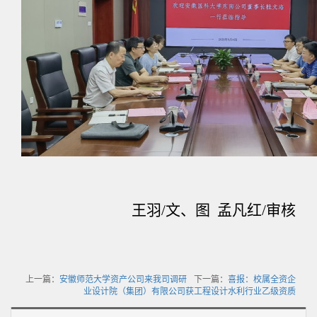
王羽
/
文、图
孟凡红
/
审核
上一篇：
安徽师范大学资产公司来我司调研
下一篇：
喜报：校属全资企
业设计院（集团）有限公司获工程设计水利行业乙级资质