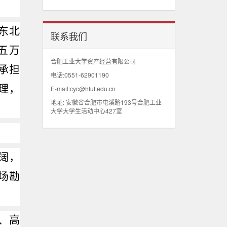
东北
联系我们
五万
合肥工业大学资产经营有限公司
承担
电话:0551-62901190
理，
E-mail:cyc@hfut.edu.cn
地址: 安徽省合肥市屯溪路193号合肥工业
大学大学生活动中心427室
阔，
场勘
、高