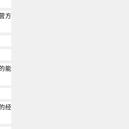
营方
的能
的经