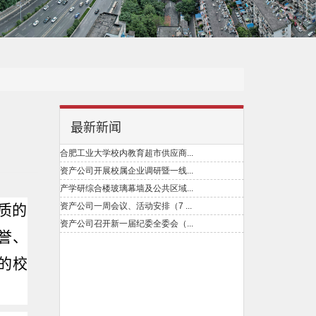
最新新闻
质的
誉、
的校