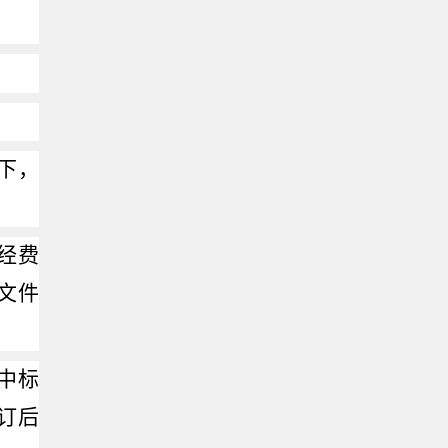
下，
经费
文件
中标
订后