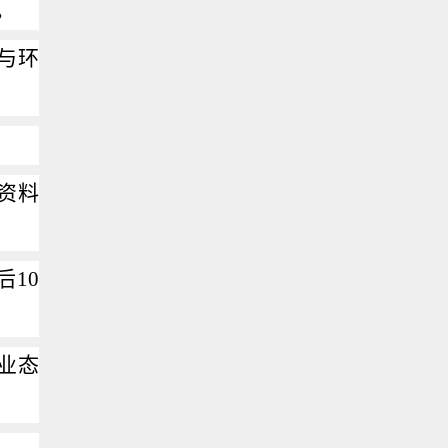
。
与环
资料
后
10
业态