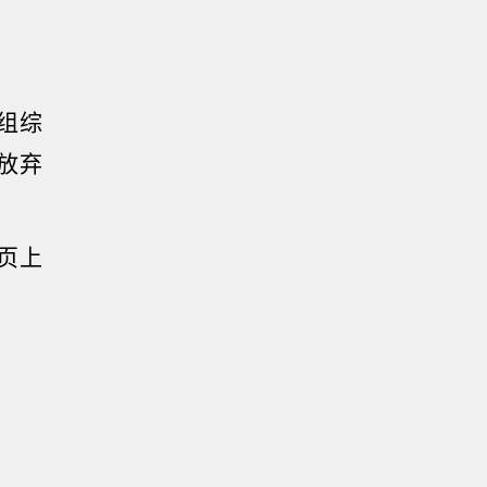
组综
放弃
页上