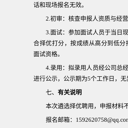
话和现场报名无效。
2.
初审：核查申报人资质与经
3.
面试：参加面试人员于当日
合择优打分，按成绩从高分到低分
面试资格。
4.
录用：拟录用人员经公司总
进行公示，公示期为
5
个工作日，无
七、
有关说明
本次遴选择优聘用，申报材料
报名邮箱：
1592620758@qq.co