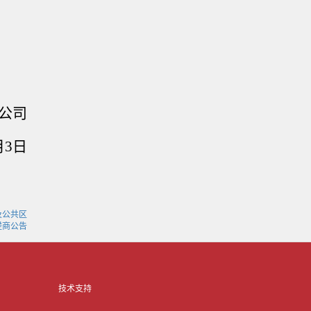
公司
月
3
日
及公共区
磋商公告
技术支持