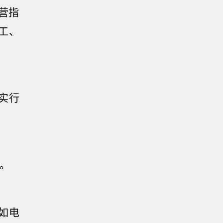
营指
工、
实行
。
如电