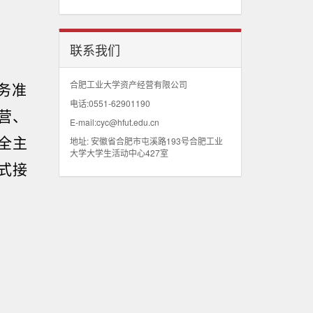
联系我们
合肥工业大学资产经营有限公司
务准
电话:0551-62901190
营、
E-mail:cyc@hfut.edu.cn
全主
地址: 安徽省合肥市屯溪路193号合肥工业
大学大学生活动中心427室
式接