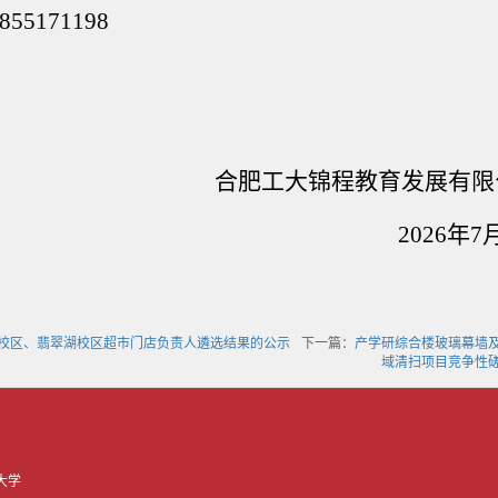
855171198
合肥工大锦程教育发展有限
2026
年
7
校区、翡翠湖校区超市门店负责人遴选结果的公示
下一篇：
产学研综合楼玻璃幕墙
域清扫项目竞争性
大学